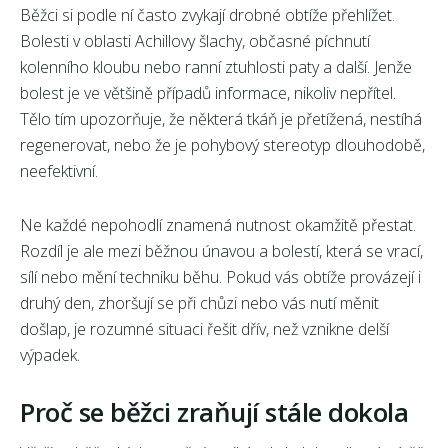
Běžci si podle ní často zvykají drobné obtíže přehlížet.
Bolesti v oblasti Achillovy šlachy, občasné píchnutí
kolenního kloubu nebo ranní ztuhlosti paty a další. Jenže
bolest je ve většině případů informace, nikoliv nepřítel.
Tělo tím upozorňuje, že některá tkáň je přetížená, nestíhá
regenerovat, nebo že je pohybový stereotyp dlouhodobě,
neefektivní.
Ne každé nepohodlí znamená nutnost okamžitě přestat.
Rozdíl je ale mezi běžnou únavou a bolestí, která se vrací,
sílí nebo mění techniku běhu. Pokud vás obtíže provázejí i
druhý den, zhoršují se při chůzi nebo vás nutí měnit
došlap, je rozumné situaci řešit dřív, než vznikne delší
výpadek.
Proč se běžci zraňují stále dokola