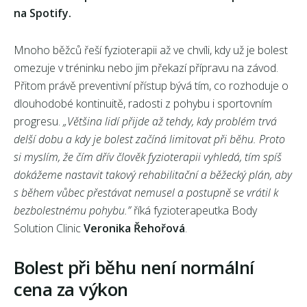
na Spotify
.
Mnoho běžců řeší fyzioterapii až ve chvíli, kdy už je bolest
omezuje v tréninku nebo jim překazí přípravu na závod.
Přitom právě preventivní přístup bývá tím, co rozhoduje o
dlouhodobé kontinuitě, radosti z pohybu i sportovním
progresu.
„Většina lidí přijde až tehdy, kdy problém trvá
delší dobu a kdy je bolest začíná limitovat při běhu. Proto
si myslím, že čím dřív člověk fyzioterapii vyhledá, tím spíš
dokážeme nastavit takový rehabilitační a běžecký plán, aby
s během vůbec přestávat nemusel a postupně se vrátil k
bezbolestnému pohybu.”
říká fyzioterapeutka Body
Solution Clinic
Veronika Řehořová
.
Bolest při běhu není normální
cena za výkon