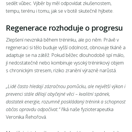
sedět vůbec. Výběr by měl odpovídat zkušenostem,
tempu, terénu i tomu, jak se v botě skutečně hýbete.
Regenerace rozhoduje o progresu
Zlepšení nevzniká během tréninku, ale po něm. Právě v
regeneraci si tělo buduje vyšší odolnost, obnovuje tkáně a
adaptuje se na zátěž. Pokud běžec dlouhodobě spí málo,
jí nedostatečně nebo kombinuje vysoký tréninkový objem
s chronickým stresem, riziko zranění výrazně narůstá.
„Lidé často hledají zázračnou pomůcku, ale největší výkon i
prevenci stále dělají obyčejné věci – kvalitní spánek,
dostatek energie, rozumně poskládaný trénink a schopnost
občas opravdu odpočívat.“
říká naše fyzioterapeutka
Veronika Řehořová.