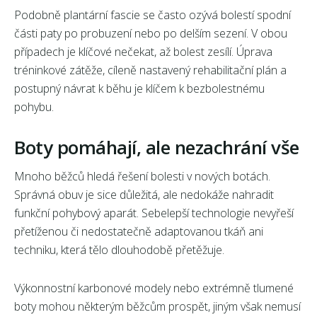
Podobně plantární fascie se často ozývá bolestí spodní
části paty po probuzení nebo po delším sezení. V obou
případech je klíčové nečekat, až bolest zesílí. Úprava
tréninkové zátěže, cíleně nastavený rehabilitační plán a
postupný návrat k běhu je klíčem k bezbolestnému
pohybu.
Boty pomáhají, ale nezachrání vše
Mnoho běžců hledá řešení bolesti v nových botách.
Správná obuv je sice důležitá, ale nedokáže nahradit
funkční pohybový aparát. Sebelepší technologie nevyřeší
přetíženou či nedostatečně adaptovanou tkáň ani
techniku, která tělo dlouhodobě přetěžuje.
Výkonnostní karbonové modely nebo extrémně tlumené
boty mohou některým běžcům prospět, jiným však nemusí