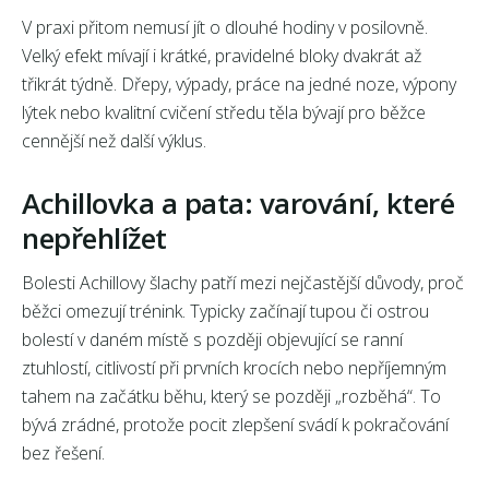
V praxi přitom nemusí jít o dlouhé hodiny v posilovně.
Velký efekt mívají i krátké, pravidelné bloky dvakrát až
třikrát týdně. Dřepy, výpady, práce na jedné noze, výpony
lýtek nebo kvalitní cvičení středu těla bývají pro běžce
cennější než další výklus.
Achillovka a pata: varování, které
nepřehlížet
Bolesti Achillovy šlachy patří mezi nejčastější důvody, proč
běžci omezují trénink. Typicky začínají tupou či ostrou
bolestí v daném místě s později objevující se ranní
ztuhlostí, citlivostí při prvních krocích nebo nepříjemným
tahem na začátku běhu, který se později „rozběhá“. To
bývá zrádné, protože pocit zlepšení svádí k pokračování
bez řešení.