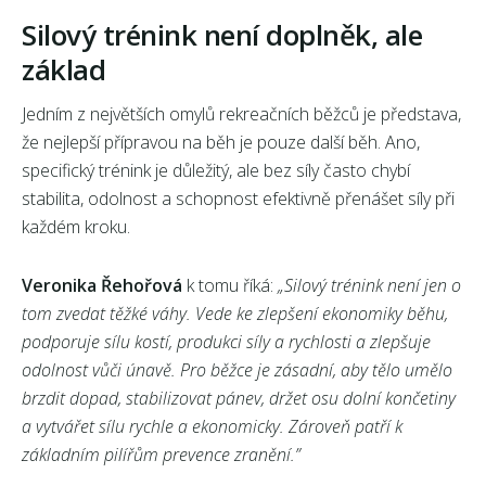
Silový trénink není doplněk, ale
základ
Jedním z největších omylů rekreačních běžců je představa,
že nejlepší přípravou na běh je pouze další běh. Ano,
specifický trénink je důležitý, ale bez síly často chybí
stabilita, odolnost a schopnost efektivně přenášet síly při
každém kroku.
Veronika Řehořová
k tomu říká:
„Silový trénink není jen o
tom zvedat těžké váhy. Vede ke zlepšení ekonomiky běhu,
podporuje sílu kostí, produkci síly a rychlosti a zlepšuje
odolnost vůči únavě. Pro běžce je zásadní, aby tělo umělo
brzdit dopad, stabilizovat pánev, držet osu dolní končetiny
a vytvářet sílu rychle a ekonomicky. Zároveň patří k
základním pilířům prevence zranění.”