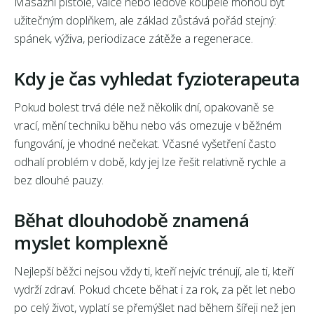
Masážní pistole, válce nebo ledové koupele mohou být
užitečným doplňkem, ale základ zůstává pořád stejný:
spánek, výživa, periodizace zátěže a regenerace.
Kdy je čas vyhledat fyzioterapeuta
Pokud bolest trvá déle než několik dní, opakovaně se
vrací, mění techniku běhu nebo vás omezuje v běžném
fungování, je vhodné nečekat. Včasné vyšetření často
odhalí problém v době, kdy jej lze řešit relativně rychle a
bez dlouhé pauzy.
Běhat dlouhodobě znamená
myslet komplexně
Nejlepší běžci nejsou vždy ti, kteří nejvíc trénují, ale ti, kteří
vydrží zdraví. Pokud chcete běhat i za rok, za pět let nebo
po celý život, vyplatí se přemýšlet nad během šířeji než jen