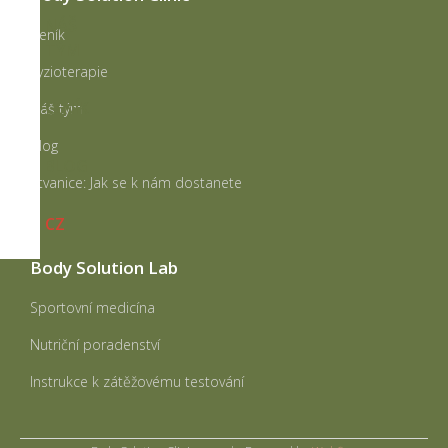
NÁŠ
Ceník
TÝM
Fyzioterapie
CENÍK
Náš tým
Blog
BLOG
Štvanice: Jak se k nám dostanete
CZ
Body Solution Lab
Sportovní medicína
Nutriční poradenství
Instrukce k zátěžovému testování