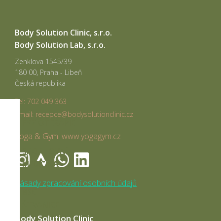
Body Solution Clinic, s.r.o.
Body Solution Lab, s.r.o.
Zenklova 1545/39
180 00, Praha - Libeň
Česká republika
Tel: 702 049 363
email: recepce@bodysolutionclinic.cz
FYZIOTERAPIE
Yoga & Gym: www.yogagym.cz
SPORTOVNÍ
MEDICÍNA
Zásady zpracování osobních údajů
BSC
ŠTVANICE
Body Solution Clinic