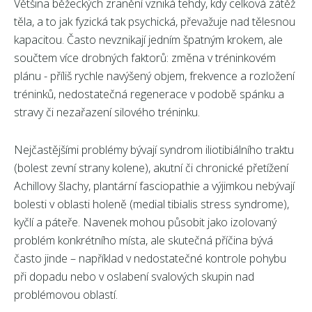
Většina běžeckých zranění vzniká tehdy, kdy celková zátěž
těla, a to jak fyzická tak psychická, převažuje nad tělesnou
kapacitou. Často nevznikají jedním špatným krokem, ale
součtem více drobných faktorů: změna v tréninkovém
plánu - příliš rychle navýšený objem, frekvence a rozložení
tréninků, nedostatečná regenerace v podobě spánku a
stravy či nezařazení silového tréninku.
Nejčastějšími problémy bývají syndrom iliotibiálního traktu
(bolest zevní strany kolene), akutní či chronické přetížení
Achillovy šlachy, plantární fasciopathie a výjimkou nebývají
bolesti v oblasti holeně (medial tibialis stress syndrome),
kyčlí a páteře. Navenek mohou působit jako izolovaný
problém konkrétního místa, ale skutečná příčina bývá
často jinde – například v nedostatečné kontrole pohybu
při dopadu nebo v oslabení svalových skupin nad
problémovou oblastí.