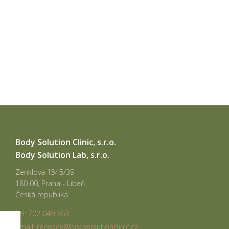
Body Solution Clinic, s.r.o.
Body Solution Lab, s.r.o.
Zenklova 1545/39
180 00, Praha - Libeň
Česká republika
Tel: 702 049 363
email: recepce@bodysolutionclinic.cz