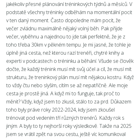
jakékoliv přesné plánování tréninkových týdnů a měsíců. V
podstatě všechny tréninky odběhám na momentální pocit
v ten daný moment. Často dopoledne mám pocit, že
večer zvládnu maximálně nějaký volný běh. Pak přijde
večer, vyběhnu a najednou to jde tak perfektně, že je z
toho třeba 30km v pěkném tempu. Je mi jasné, že tohle je
úplně jiná cesta, než kterou razí trenéři, chytré knihy a
experti v podcastech o tréninku a běhání. Všude se člověk
dočte, že každý trénink musí mít svůj účel a cíl, že musí mít
strukturu, že treninkový plán musí mít nějakou kostru. Když
to vždy čtu nebo slyším, cítím se až nepatřičně. Ale moje
cesta je prostě jiná. A když mi to funguje, tak proč to
měnit? Vždy, když jsem to zkusil, stálo to za prd. Důkazem
toho byly práve roky 2022-2024, kdy jsem zkoušel
trénovat pod vedením tří různých trenérů. Každy rok s
jiným. A byly to ty nejhorší roky výsledkově. Takže na 2025
jsem se vrátil zpět na svou cestu, ještě víc komunikoval