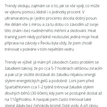
Trendy sleduju, zajímám se o to, jak se vše vyvíjí, co může
ve výkonu pomoci, klidně i o jednotky procent. V
ultramaratonu je i jedno procento docela dobrý posun.
Ale dělám vše s mírou a za tu dobu co závodím už svoje
tělo znám i bez nadměrného měření a sledování. Heat
training jsem nikdy pořádně nezkoušel, jediná moje heat
příprava na závody v Řecku byla vždy, že jsem chodil
trénovat v poledne v tom největším vedru.
Trendy ve výživě: já mám při závodech často problém se
žaludkem takový, že po cca 5-7 hodinách většinou zvracím
a pak už je složité dostávat do žaludku nějakou energii
stylem energetických gelů a podobně. Loni jsem před
Spartathlonem cca 1-2 týdně trénoval žaludek stylem
dlouhých běhů (30-60km), kdy jsem se postupně dostal až
na 110g/hodinu. A naopak jsem často trénoval také
stejné dávky bez čehokoliv kromě čisté vody. A při obou