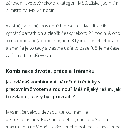
zároveň i světový rekord k kategorii M50. Získal jsem tím
7. místo na MS 24 hodin.
Vlastně jsem měl posledních deset let dva ultra cíle –
vyhrát Spartathlon a zlepšit český rekord 24 hodin. A ono
to najednou přišlo oboje během 3 týdnů. Deset let práce
a snění a je to tady a vlastně už je to zase fuč. Je na čase
začít hledat další výzvu.
Kombinace života, práce a tréninku
Jak zvládáš kombinovat náročné tréninky s
pracovním životem a rodinou? Máš nějaký režim, jak
to zvládat, který bys prozradil?
Myslím, že velkou devizou kterou mám, je
perfekcionismus. Když něco dělám, chci to dělat na
maximum a pořádně. Takže z mého pohledu si myslím, že