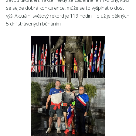
závod ukončen. Takže někdy se zaběhne jen 1-2 dny, když
se sejde dobrá konkurence, může se to vyšplhat o dost
výš. Aktuální světový rekord je 119 hodin. To už je pěkných
5 dní strávených běháním.