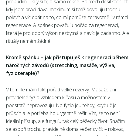
probudím – kdy si tělo samo řekne. Po třech desítkách let
kdy jsem práci dával maximum si totiž dovoluju trochu
polevit a víc dbát na to, co mi pomůže zdravotně i v rámci
regenerace. A spánek považuju pořád za regeneraci,
která je pro dobrý výkon nezbytná a navíc je zadarmo. Ale
rituály nemám žádné.
Kromě spánku – jak přistupuješ k regeneraci během
náročných závodů (stretching, masáže, výživa,
fyzioterapie)?
V tomhle mám fakt pořád velké rezervy. Masáže ani
pravidelné fyzio vzhledem k času a možnostem v
podstatě neprovozuju. Na fyzio jdu tehdy, když už je
průšvih a je potřeba ho urgentně řešit. Vím, že to není
ideální přístup, ale funguju tak celý běžecký život. Snažím
se aspoň trochu pravidelně doma večer cvičit – rolovat,