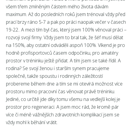
všem třem zmíněným částem mého života dávám
maximum. Až do posledních roků jsem trénoval vždy před
prací brzy ráno 5-7 a pak po práci naopak večer v časech
19-22.. A mezi tím byl čas, který jsem 100% věnoval práci –
rozvoji svojí firmy. Vždy jsem to bral tak, že šéf musí dělat
na 150%, aby ostatní odváděli aspoň 100%. Víkend je pro
hodně profisportovců časem odpočinku, pro amatéry
prostor v tréninku ještě přidat. A tím jsem se také řídil. A
rodina? Se svojí ženou i starším synem pracujeme
společně, takže spoustu i rodinných záležitostí
probereme během dne a tím se mi otevírá možnost více
prostoru mimo pracovní čas věnovat právě tréninku.
Jediné, co určitě jde díky tomu všemu na vedlejší kolej je
prostor pro regeneraci. A jsem moc rád, že kromě pár
více či méně vážnějších zdravotních komplikací jsem se
vždy mohl k běhání vrátit.