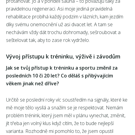
protahovat. Jo a v pondělí sauna – to považuju taky za
pravidelnou regeneraci. Asi moje jediná pravidelná
rehabilitace probíhá každý podzim v lázních, kam jezdím
díky svému onemocnění už asi dvacet let. A tam se
nechávám vždy dát trochu dohromady, sešroubovat a
seštelovat tak, aby to zase rok vydrželo.
Vývoj přístupu k tréninku, výživě i závodům
Jak se tvůj přístup k tréninku a sportu změnil za
posledních 10 či 20 let? Co děláš s přibývajícím
věkem jinak než dříve?
Určitě se poslední roky víc soustředím na signály, které ke
mě moje tělo vysílá a snažím se je respektovat. Nemám
problém trénink, který jsem měl v plánu vynechat, změnit,
jít třeba jen volný klus když cítím, že to bude nejlepší
varianta. Rozhodně mi pomohlo to, že jsem opustil