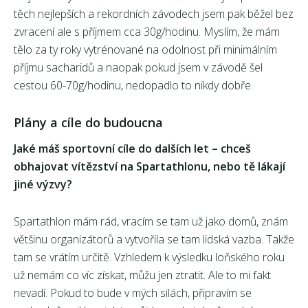
těch nejlepších a rekordních závodech jsem pak běžel bez
zvracení ale s příjmem cca 30g/hodinu. Myslím, že mám
tělo za ty roky vytrénované na odolnost při minimálním
příjmu sacharidů a naopak pokud jsem v závodě šel
cestou 60-70g/hodinu, nedopadlo to nikdy dobře.
Plány a cíle do budoucna
Jaké máš sportovní cíle do dalších let – chceš
obhajovat vítězství na Spartathlonu, nebo tě lákají
jiné výzvy?
Spartathlon mám rád, vracím se tam už jako domů, znám
většinu organizátorů a vytvořila se tam lidská vazba. Takže
tam se vrátím určitě. Vzhledem k výsledku loňského roku
už nemám co víc získat, můžu jen ztratit. Ale to mi fakt
nevadí. Pokud to bude v mých silách, připravím se