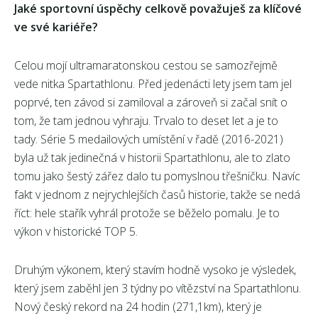
Jaké sportovní úspěchy celkově považuješ za klíčové
ve své kariéře?
Celou mojí ultramaratonskou cestou se samozřejmě
vede nitka Spartathlonu. Před jedenácti lety jsem tam jel
poprvé, ten závod si zamiloval a zároveň si začal snít o
tom, že tam jednou vyhraju. Trvalo to deset let a je to
tady. Série 5 medailových umístění v řadě (2016-2021)
byla už tak jedinečná v historii Spartathlonu, ale to zlato
tomu jako šestý zářez dalo tu pomyslnou třešničku. Navíc
fakt v jednom z nejrychlejších časů historie, takže se nedá
říct: hele stařík vyhrál protože se běželo pomalu. Je to
výkon v historické TOP 5.
Druhým výkonem, který stavím hodně vysoko je výsledek,
který jsem zaběhl jen 3 týdny po vítězství na Spartathlonu.
Nový český rekord na 24 hodin (271,1km), který je