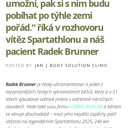
umožní, pak si s ním budu
pobíhat po týhle zemi
pořád.“ říká v rozhovoru
vítěz Spartathlonu a náš
pacient Radek Brunner
POSTED BY
JAN | BODY SOLUTION CLINIC
Radek Brunner
je český ultramaratonec a jeden z
nejvýraznějších českých vytrvalostních běžců, který si v 51
letech vybudoval světové jméno v extrémně náročných
závodech. Vede také svou firmu
KOBRAS RUNLAB
a běhání
se věnuje dlouhodobě – mezi jeho největší úspěchy patří
vítězství na legendárním Spartathlonu 2025, 246 km