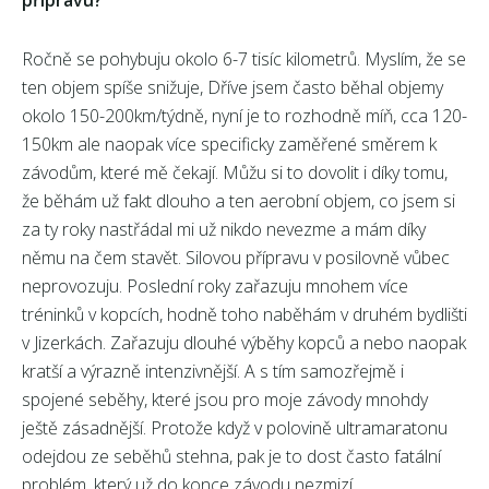
přípravu?
Ročně se pohybuju okolo 6-7 tisíc kilometrů. Myslím, že se
ten objem spíše snižuje, Dříve jsem často běhal objemy
okolo 150-200km/týdně, nyní je to rozhodně míň, cca 120-
150km ale naopak více specificky zaměřené směrem k
závodům, které mě čekají. Můžu si to dovolit i díky tomu,
že běhám už fakt dlouho a ten aerobní objem, co jsem si
za ty roky nastřádal mi už nikdo nevezme a mám díky
němu na čem stavět. Silovou přípravu v posilovně vůbec
neprovozuju. Poslední roky zařazuju mnohem více
tréninků v kopcích, hodně toho naběhám v druhém bydlišti
v Jizerkách. Zařazuju dlouhé výběhy kopců a nebo naopak
kratší a výrazně intenzivnější. A s tím samozřejmě i
spojené seběhy, které jsou pro moje závody mnohdy
ještě zásadnější. Protože když v polovině ultramaratonu
odejdou ze seběhů stehna, pak je to dost často fatální
problém, který už do konce závodu nezmizí.