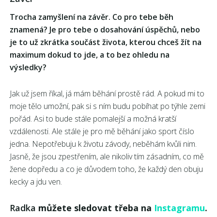
Trocha zamyšlení na závěr. Co pro tebe běh
znamená? Je pro tebe o dosahování úspěchů, nebo
je to už zkrátka součást života, kterou chceš žít na
maximum dokud to jde, a to bez ohledu na
výsledky?
Jak už jsem říkal, já mám běhání prostě rád. A pokud mi to
moje tělo umožní, pak si s ním budu pobíhat po týhle zemi
pořád. Asi to bude stále pomalejší a možná kratší
vzdálenosti. Ale stále je pro mě běhání jako sport číslo
jedna. Nepotřebuju k životu závody, neběhám kvůli nim.
Jasně, že jsou zpestřením, ale nikoliv tím zásadním, co mě
žene dopředu a co je důvodem toho, že každý den obuju
kecky a jdu ven.
Radka
můžete sledovat třeba na
Instagramu
.