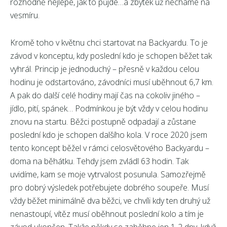
rozhodně nejlépe, jak to půjde…a zbytek už necháme na
vesmíru.
Kromě toho v květnu chci startovat na Backyardu. To je
závod v konceptu, kdy poslední kdo je schopen běžet tak
vyhrál. Princip je jednoduchý – přesně v každou celou
hodinu je odstartováno, závodníci musí uběhnout 6,7 km.
A pak do další celé hodiny mají čas na cokoliv jiného –
jídlo, pití, spánek… Podmínkou je být vždy v celou hodinu
znovu na startu. Běžci postupně odpadají a zůstane
poslední kdo je schopen dalšího kola. V roce 2020 jsem
tento koncept běžel v rámci celosvětového Backyardu –
doma na běhátku. Tehdy jsem zvládl 63 hodin. Tak
uvidíme, kam se moje vytrvalost posunula. Samozřejmě
pro dobrý výsledek potřebujete dobrého soupeře. Musí
vždy běžet minimálně dva běžci, ve chvíli kdy ten druhý už
nenastoupí, vítěz musí oběhnout poslední kolo a tím je