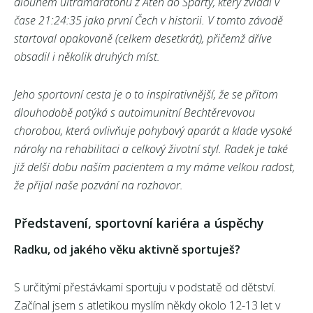
dlouhém ultramaratonu z Atén do Sparty, který zvládl v
čase 21:24:35 jako první Čech v historii. V tomto závodě
startoval opakovaně (celkem desetkrát), přičemž dříve
obsadil i několik druhých míst.
Jeho sportovní cesta je o to inspirativnější, že se přitom
dlouhodobě potýká s autoimunitní Bechtěrevovou
chorobou, která ovlivňuje pohybový aparát a klade vysoké
nároky na rehabilitaci a celkový životní styl. Radek je také
již delší dobu naším pacientem a my máme velkou radost,
že přijal naše pozvání na rozhovor.
Představení, sportovní kariéra a úspěchy
Radku, od jakého věku aktivně sportuješ?
S určitými přestávkami sportuju v podstatě od dětství.
Začínal jsem s atletikou myslím někdy okolo 12-13 let v