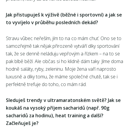
Jak přistupuješ k výživě (běžné i sportovní) a jak se
to vyvíjelo v průběhu posledních dekád?
Stravu vůbec neřeším, jím to na co mám chuť. Ono se to
samozřejmě tak nějak přirozeně vytváří díky sportování
tak, že se denně neláduju vepřovým a řízkem – na to se
pak blbě běží. Ale občas si ho klidně dám taky. Jíme doma
hodně saláty, ryby, zeleninu. Moje žena vaří naprosto
luxusně a díky tomu, že máme společné chutě, tak se i
perfektně trefuje do toho, co mám rád.
Sleduješ trendy v ultramaratonském světě? Jak se
koukáš na vysoký příjem sacharidů (např. 90g
sacharidů za hodinu), heat training a další?
Začleňuješ je?