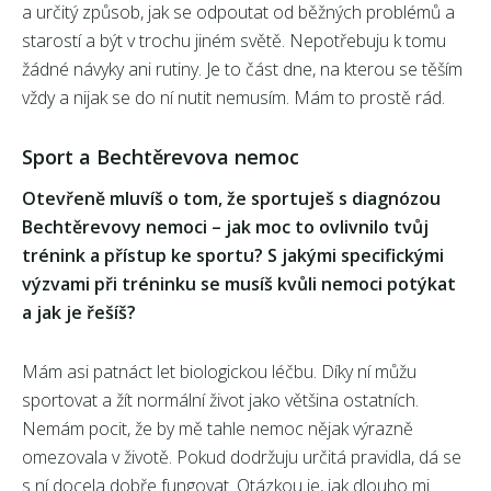
a určitý způsob, jak se odpoutat od běžných problémů a
starostí a být v trochu jiném světě. Nepotřebuju k tomu
žádné návyky ani rutiny. Je to část dne, na kterou se těším
vždy a nijak se do ní nutit nemusím. Mám to prostě rád.
Sport a Bechtěrevova nemoc
Otevřeně mluvíš o tom, že sportuješ s diagnózou
Bechtěrevovy nemoci – jak moc to ovlivnilo tvůj
trénink a přístup ke sportu?
S jakými specifickými
výzvami při tréninku se musíš kvůli nemoci potýkat
a jak je řešíš?
Mám asi patnáct let biologickou léčbu. Díky ní můžu
sportovat a žít normální život jako většina ostatních.
Nemám pocit, že by mě tahle nemoc nějak výrazně
omezovala v životě. Pokud dodržuju určitá pravidla, dá se
s ní docela dobře fungovat. Otázkou je, jak dlouho mi