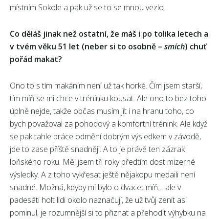
místním Sokole a pak už se to se mnou vezlo.
Co děláš jinak než ostatní, že máš i po tolika letech a
v tvém věku 51 let (neber si to osobně –
smích
) chuť
pořád makat?
Ono to s tím makáním není už tak horké. Čím jsem starší,
tím míň se mi chce v tréninku kousat. Ale ono to bez toho
úplně nejde, takže občas musím jít i na hranu toho, co
bych považoval za pohodový a komfortní trénink. Ale když
se pak tahle práce odmění dobrým výsledkem v závodě,
jde to zase příště snadněji. A to je právě ten zázrak
loňského roku. Měl jsem tři roky předtím dost mizerné
výsledky. A z toho vykřesat ještě nějakopu medaili není
snadné. Možná, kdyby mi bylo o dvacet míň… ale v
padesáti holt lidi okolo naznačují, že už tvůj zenit asi
pominul, je rozumnější si to přiznat a přehodit výhybku na