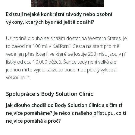
Existují nějaké konkrétní závody nebo osobní
výkony, kterých bys rád ještě dosáhl?
Už hodně dlouho se snažím dostat na Western States. Je
to závod na 100 mil v Kalifornii. Cesta na start pro mě
vede jen přes loterii, ve které se losuje 250 míst. Jsou v ní
lístky od cca 10.000 běžců. Šance tedy není velká ale
jednou mi to vyjde, takže to bude moc pěkný výlet za
velkou louži.
Spolupráce s Body Solution Clinic
Jak dlouho chodíš do Body Solution Clinic a s čím ti
nejvíce pomáháme? Je něco z našeho přístupu, co ti
nejvíce pomáhá a proč?