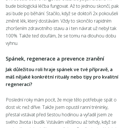
bude biologická léčba fungovat. Až to jednou skončí, pak
asi bude po běhání. Stačilo, když se doktoři 2x pokoušeli
změnit lék, který dostávám. Vždy to skončilo rapidním
zhoršením zdravotního stavu a i ten návrat už nebyl tak
100%. Takže teď doufám, že se tomu na dlouhou dobu
vyhnu.
Spánek, regenerace a prevence zranění
Jak důležitou roli hraje spánek ve tvé přípravě, a
máš nějaké konkrétní rituály nebo tipy pro kvalitní
regeneraci?
Poslední roky mám pocit, že moje tělo potřebuje spát o
dost víc než dříve. Takže jsem opustil ranní tréninky,
přestal vstávat před šestou hodinou a vyřadil jsem ze
svého života i budík. Vstávám většinou až tehdy, když se