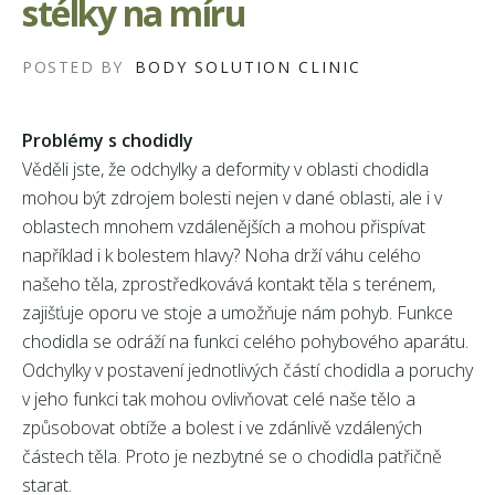
stélky na míru
POSTED BY
BODY SOLUTION CLINIC
Problémy s chodidly
Věděli jste, že odchylky a deformity v oblasti chodidla
mohou být zdrojem bolesti nejen v dané oblasti, ale i v
oblastech mnohem vzdálenějších a mohou přispívat
například i k bolestem hlavy? Noha drží váhu celého
našeho těla, zprostředkovává kontakt těla s terénem,
zajišťuje oporu ve stoje a umožňuje nám pohyb. Funkce
chodidla se odráží na funkci celého pohybového aparátu.
Odchylky v postavení jednotlivých částí chodidla a poruchy
v jeho funkci tak mohou ovlivňovat celé naše tělo a
způsobovat obtíže a bolest i ve zdánlivě vzdálených
částech těla. Proto je nezbytné se o chodidla patřičně
starat.