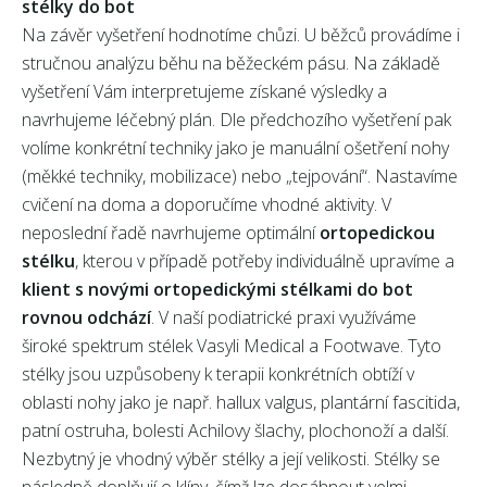
stélky do bot
Na závěr vyšetření hodnotíme chůzi. U běžců provádíme i
stručnou analýzu běhu na běžeckém pásu. Na základě
vyšetření Vám interpretujeme získané výsledky a
navrhujeme léčebný plán. Dle předchozího vyšetření pak
volíme konkrétní techniky jako je manuální ošetření nohy
(měkké techniky, mobilizace) nebo „tejpování“. Nastavíme
cvičení na doma a doporučíme vhodné aktivity. V
neposlední řadě navrhujeme optimální
ortopedickou
stélku
, kterou v případě potřeby individuálně upravíme a
klient s novými ortopedickými stélkami do bot
rovnou odchází
. V naší podiatrické praxi využíváme
široké spektrum stélek Vasyli Medical a Footwave. Tyto
stélky jsou uzpůsobeny k terapii konkrétních obtíží v
oblasti nohy jako je např. hallux valgus, plantární fascitida,
patní ostruha, bolesti Achilovy šlachy, plochonoží a další.
Nezbytný je vhodný výběr stélky a její velikosti. Stélky se