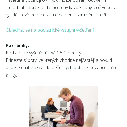
následně doplňují o klíny, čímž lze dosáhnout velmi
individuální korekce dle potřeby každé nohy, což vede k
rychlé úlevě od bolesti a celkovému zmírnění obtíží.
Objednat se na podiatrické vstupní vyšetření
Poznámky:
Podiatrické vyšetření trvá 1,5-2 hodiny.
Přineste si boty, ve kterých chodíte nejčastěji a pokud
budete chtít vložky i do běžeckých bot, tak nezapomeňte
ani ty.