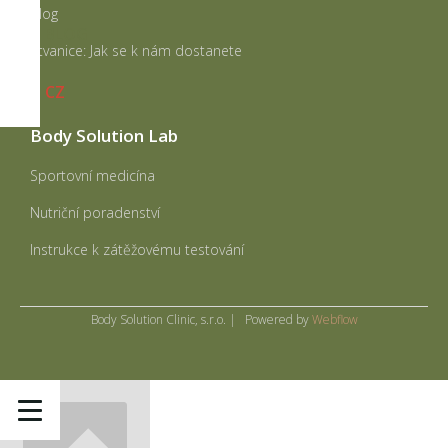
Blog
BLOG
Štvanice: Jak se k nám dostanete
CZ
Body Solution Lab
Sportovní medicína
Nutriční poradenství
Instrukce k zátěžovému testování
Body Solution Clinic, s.r.o. | Powered by
Webflow