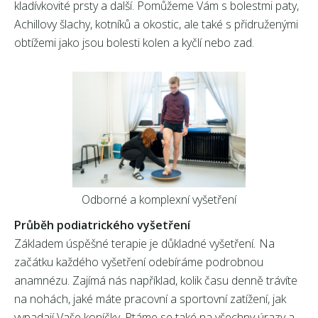
kladívkovité prsty a další. Pomůžeme Vám s bolestmi paty,
Achillovy šlachy, kotníků a okostic, ale také s přidruženými
obtížemi jako jsou bolesti kolen a kyčlí nebo zad.
Odborné a komplexní vyšetření
Průběh podiatrického vyšetření
Základem úspěšné terapie je důkladné vyšetření
.
Na
začátku každého vyšetření odebíráme podrobnou
anamnézu. Zajímá nás například, kolik času denně trávíte
na nohách, jaké máte pracovní a sportovní zatížení, jak
vypadají Vaše koníčky. Ptáme se také na všechny úrazy a