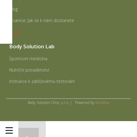
Blog
BLOG
Štvanice: Jak se k nám dostanete
CZ
Body Solution Lab
Sportovní medicína
Nutriční poradenství
Instrukce k zátěžovému testování
Body Solution Clinic, s.r.o. | Powered by
Webflow