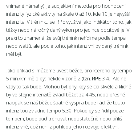
vnímané námahy), je subjektivní metoda pro hodnocení
intenzity fyzické aktivity na škále 0 až 10, kde 10 je nejvyšší
intenzita. V tréninku se RPE využívá jako indikátor toho, jak
těžký nebo náročný daný výkon pro jedince pocitově je. V
praxi to znamená, že svůj trénink neřídíme podle tempa
nebo wattů, ale podle toho, jak intenzivní by daný trénink
měl být.
Jako příklad si můžeme uvést běžce, pro kterého by tempo
5 min./km mělo být někde v zóně 2 (tzn.
RPE
3-4). Ale ne
vždy to tak bude. Mohou být dny, kdy se cítí skvěle a klidně
by ve stejné intenzitě zvládl běžet za 4:45, nebo přesně
naopak se náš běžec špatně vyspí a bude rád, že touto
intenzitou zvládne tempo 5:30. Pokud by se řídil pouze
tempem, bude buď trénovat nedostatečně nebo příliš
intenzivně, což není z pohledu jeho rozvoje efektivní.