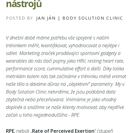
nástrojů
POSTED BY
JAN JÁN | BODY SOLUTION CLINIC
V dnešní době máme potřebu vše spojené s naším
tréninkem měřit, kvantifikovat, vyhodnocovat a nejlépe i
sdílet. Marketing značek prodávající sportovní gadgety a
wearables do nás tlačí pojmy jako HRV, resting heart rate,
performance score, cummulative effort a další. Díky tolika
metrikám kolem nás tak začínáme v tréninku méně vnímat
naše tělo a dáváme důraz na „objektivní“ parametry. My v
Body Solution Clinic netvrdíme, že jsou podobná data
zbytečná nebo přeceňovaná. Vnímáme je jako vhodný
doplněk a snažíme se naše klienty motivovat, aby nejdříve
začali u toho nejjednoduššího - RPE.
RPE
, neboli „
Rate of Perceived Exertion
“ (stupeň