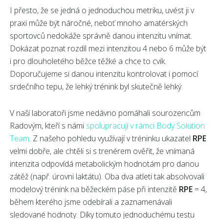
I přesto, že se jedná o jednoduchou metriku, uvést ji v
praxi může být náročné, neboť mnoho amatérských
sportovců nedokáže správně danou intenzitu vnímat.
Dokázat poznat rozdíl mezi intenzitou 4 nebo 6 může být
i pro dlouholetého běžce těžké a chce to cvik.
Doporučujeme si danou intenzitu kontrolovat i pomocí
srdečního tepu, že lehký trénink byl skutečně lehký.
V naší laboratoři jsme nedávno pomáhali sourozencům
Radovým, kteří s námi
spolupracují v rámci Body Solution
Team
. Z našeho pohledu využívají v tréninku ukazatel
RPE
velmi dobře, ale chtěli si s trenérem ověřit, že vnímaná
intenzita odpovídá metabolickým hodnotám pro danou
zátěž (např. úrovni laktátu). Oba dva atleti tak absolvovali
modelový trénink na běžeckém páse při intenzitě
RPE
= 4,
během kterého jsme odebírali a zaznamenávali
sledované hodnoty. Díky tomuto jednoduchému testu