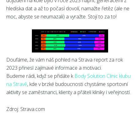
dojíždění na kole bylo v roce 2023 napříč generacemi z
hlediska dat a až to počasí dovolí, namažte řetěz (ale ne
moc, abyste se neumazali) a vyražte. Stojí to za to!
Doufáme, že vám náš pohled na Strava report za rok
2023 přinesl zajímavé informace a motivaci.
Budeme rádi, když se přidáte k
Body Solution Clinic klubu
na Stravě
, kde v brzké budoucnosti chystáme sportovní
aktivity se zaměstnanci, klienty a přáteli kliniky i veřejností.
Zdroj: Strava.com