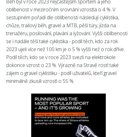
Běh byl v roce 2023 nejčastějším sportem a jeho
oblíbenost v meziročním srovnání vzrostla o 4 %. V
sestupném pořadí dle oblíbenosti následují cyklistika,
chůze, trailový běh, gravel a MTB, pěší túry, jízda na
trenažéru, posilování, plavání a lyžování. Vyšší oblíbenosti
se i nadále těší také cyklistika - podíl těch, kdo za rok
2023 ujeli více než 100 km je o 5 % vyšší než o rok dříve.
Podíl těch, kdo se v roce 2023 svezli na elektrokole
dokonce vzrost o 23 %. Výrazně na Stravě rostl také
zájem o gravel cyklistiku - podíl uživatelů, kteří gravel
minimálně zkusili vzrostl o 55 %.