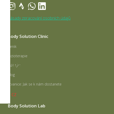
SPORTOVNÍ
MEDICÍNA
Zásady zpracování osobních údajů
BSC
ŠTVANICE
Body Solution Clinic
NÁŠ
Ceník
TÝM
Fyzioterapie
CENÍK
Náš tým
Blog
BLOG
Štvanice: Jak se k nám dostanete
CZ
Body Solution Lab