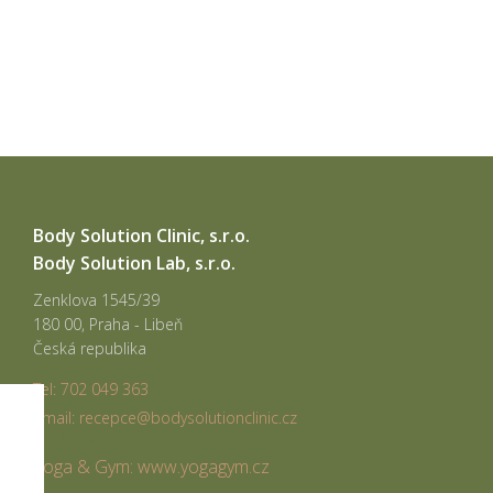
Body Solution Clinic, s.r.o.
Body Solution Lab, s.r.o.
Zenklova 1545/39
180 00, Praha - Libeň
Česká republika
Tel: 702 049 363
email: recepce@bodysolutionclinic.cz
FYZIOTERAPIE
Yoga & Gym: www.yogagym.cz